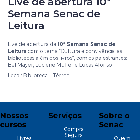
Live de abertura 10ª
Semana Senac de
Leitura
Live de abertura da
10ª Semana Senac de
Leitura
com o tema “Cultura e convivência: as
bibliotecas além dos livros”, com os p
alestrantes:
Bel Mayer, Luciene Muller e Lucas Afonso.
Local: Biblioteca – Térreo
Nossos
Serviços
Sobre o
cursos
Senac
Compra
Segura
Livres
Quem