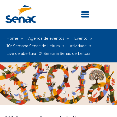
Home
Agenda de eventos
Evento
10ª Semana Senac de Leitura
Atividade
Live de abertura 10ª Semana Senac de Leitura