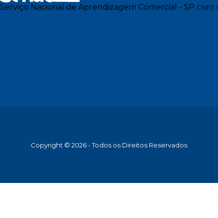
Serviço Nacional de Aprendizagem Comercial - SP
CNPJ: 
Copyright © 2026 - Todos os Direitos Reservados