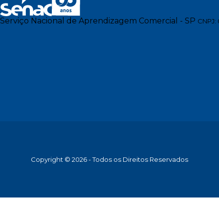
Serviço Nacional de Aprendizagem Comercial - SP
CNPJ: 
Copyright © 2026 - Todos os Direitos Reservados