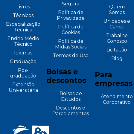
Segura
Livres
Quem
Política de
Somos
Técnicos
Privacidade
Unidades e
Especialização
Política de
Campi
Técnica
Cookies
Trabalhe
Ensino Médio
Política de
Conosco
Técnico
Mídias Sociais
Licitação
Idiomas
Termos de Uso
Blog
Graduação
Pós-
Bolsas e
Para
graduação
descontos
empresas
Extensão
Universitária
Bolsas de
Atendimento
Estudos
Corporativo
Descontos e
Parcelamentos