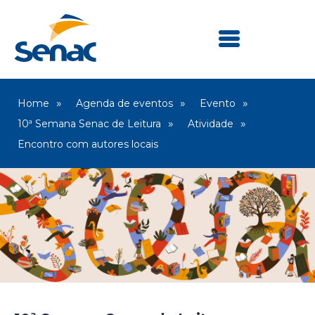
Home
Agenda de eventos
Evento
10ª Semana Senac de Leitura
Atividade
Encontro com autores locais