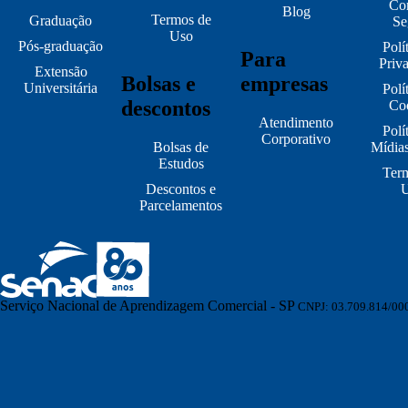
Co
Blog
Termos de
Graduação
Se
Uso
Pós-graduação
Polí
Para
Priv
Extensão
Bolsas e
empresas
Universitária
Polí
descontos
Co
Atendimento
Polí
Corporativo
Bolsas de
Mídias
Estudos
Ter
Descontos e
Parcelamentos
Serviço Nacional de Aprendizagem Comercial - SP
CNPJ: 03.709.814/00