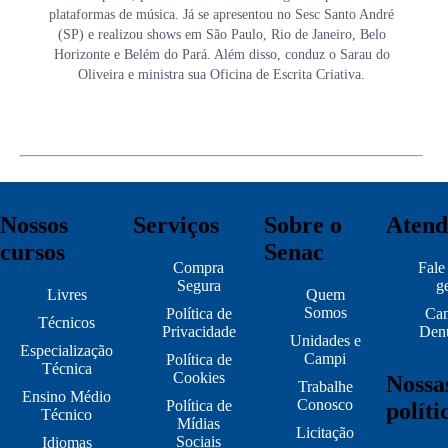
plataformas de música. Já se apresentou no Sesc Santo André
(SP) e realizou shows em São Paulo, Rio de Janeiro, Belo
Horizonte e Belém do Pará. Além disso, conduz o Sarau do
Oliveira e ministra sua Oficina de Escrita Criativa.
Nossos
Serviços
Sobre o
Atend
cursos
Senac
Compra
Fale
Segura
g
Livres
Quem
Somos
Política de
Can
Técnicos
Privacidade
Den
Unidades e
Especialização
Campi
Política de
Técnica
Cookies
Nossa
Trabalhe
Ensino Médio
Conosco
Política de
políti
Técnico
Mídias
Licitação
Sociais
Idiomas