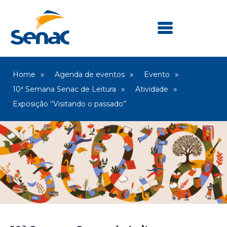
Home
Agenda de eventos
Evento
10ª Semana Senac de Leitura
Atividade
Exposição ‘’Visitando o passado’’