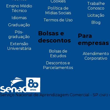
Cookies
Trabalhe
Ensino Médio
Política de
Conosco
Técnico
Mídias Sociais
Licitação
Idiomas
Termos de Uso
Blog
Graduação
Pós-
Bolsas e
Para
graduação
descontos
empresas
Extensão
Universitária
Bolsas de
Atendimento
Estudos
Corporativo
Descontos e
Parcelamentos
Serviço Nacional de Aprendizagem Comercial - SP
CNPJ: 