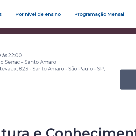
s
Por nível de ensino
Programação Mensal
ana Senac de Leitura
Atividade
Colhendo Leitura e Conh
0
às
22:00
rio Senac – Santo Amaro
tevaux, 823 - Santo Amaro - São Paulo - SP,
Senac de Leitu
itura e Conhecimen