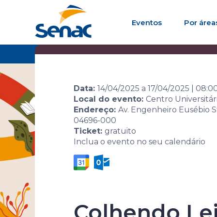
Eventos
Por área
Home
Agenda de eventos
Evento
10ª Sem
Data:
14/04/2025
a
17/04/2025
|
08:0
Local do evento:
Centro Universitá
Endereço:
Av. Engenheiro Eusébio S
04696-000
Ticket:
gratuito
Inclua o evento no seu calendário
10ª Semana 
Colhendo Le