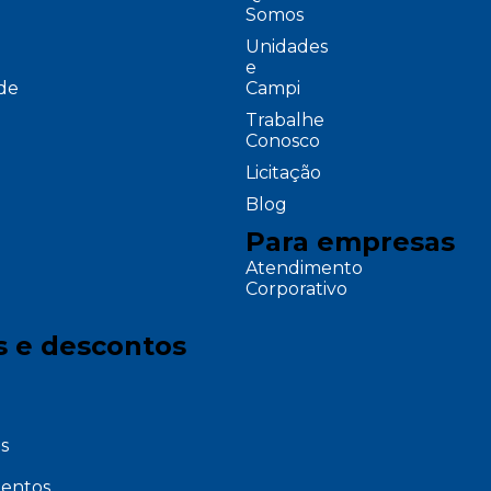
Somos
Unidades
e
ade
Campi
Trabalhe
Conosco
Licitação
Blog
Para empresas
Atendimento
Corporativo
s e descontos
s
entos