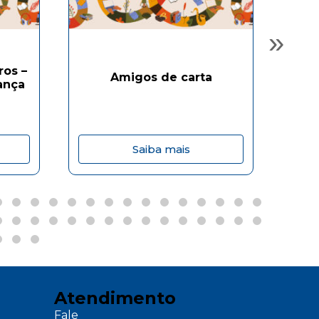
»
ros –
Amigos de carta
ança
Saiba mais
Atendimento
Fale