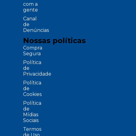
com a
gente
Canal
de
Denúncias
Nossas políticas
Compra
Segura
Política
de
Privacidade
Política
de
Cookies
Política
de
Mídias
Sociais
Termos
de Uso