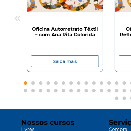
«
Oficina Autorretrato Têxtil
O
– com Ana Rita Colorida
Refl
Saiba mais
Nossos cursos
Servi
Livres
Compra