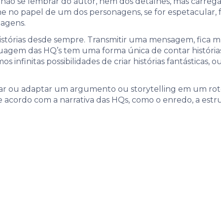
e não se lembrar do autor, nem dos detalhes, mas carreg
gine no papel de um dos personagens, se for espetacular,
nagens.
stórias desde sempre. Transmitir uma mensagem, fica mui
guagem das HQ’s tem uma forma única de contar históri
s infinitas possibilidades de criar histórias fantásticas
criar ou adaptar um argumento ou storytelling em um r
e acordo com a narrativa das HQs, como o enredo, a estr