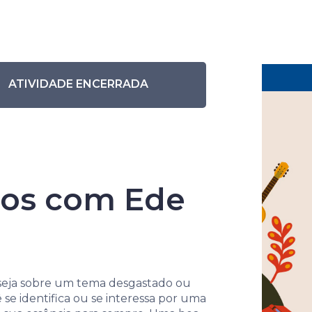
Eventos anteriores
Pesquisar eventos
uadrinhos com Ede Galileu
ATIVIDADE ENCERRADA
nhos com Ede
ra
e seja sobre um tema desgastado ou
e identifica ou se interessa por uma