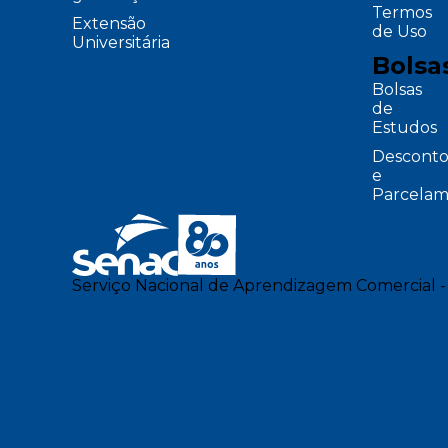
Termos
Extensão
de Uso
Universitária
Bolsa
Bolsas
de
Estudos
Desconto
e
Parcelam
Serviço Nacional de Aprendizagem Comercial -