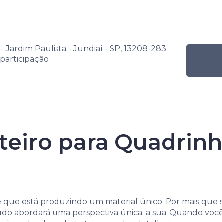
s
Por nível de ensino
Programação Mensal
- Jardim Paulista - Jundiaí - SP, 13208-283
ana Senac de Leitura
Atividade
Oficina de roteiro para Q
 participação
oteiro para Quadri
Senac de Leitu
nte que está produzindo um material único. Por mais qu
do abordará uma perspectiva única: a sua. Quando você s