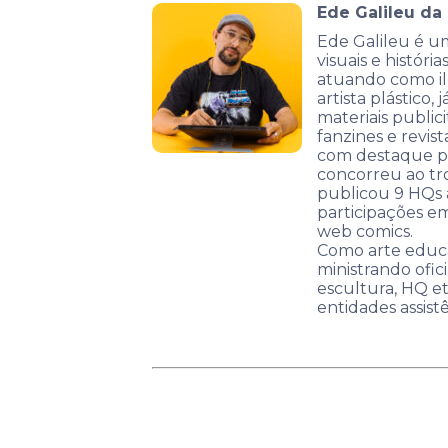
Ede Galileu da 
Ede Galileu é um
visuais e históri
atuando como ilu
artista plástico, j
materiais publici
fanzines e revi
com destaque pa
concorreu ao tr
publicou 9 HQs 
participações em
web comics.
Como arte educa
ministrando ofic
escultura, HQ et
entidades assistê