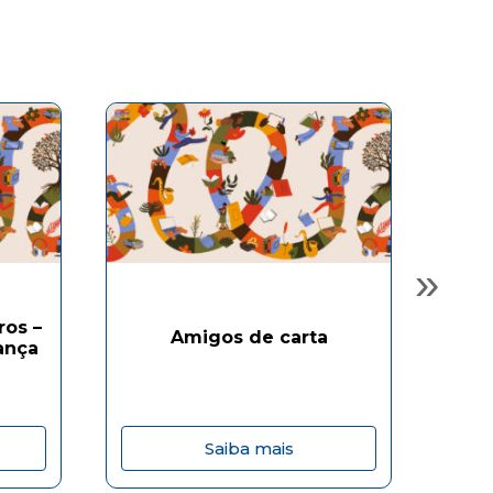
»
ros –
Amigos de carta
ança
Saiba mais