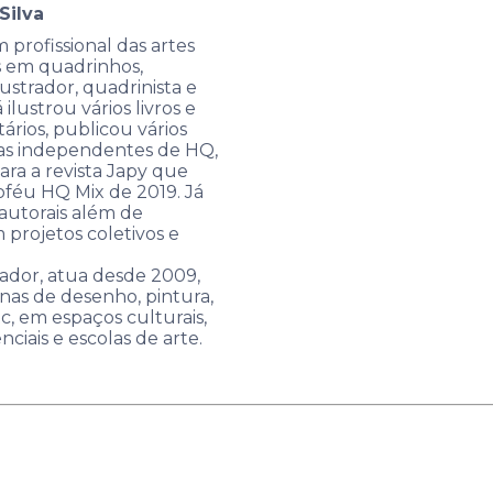
Silva
 profissional das artes
as em quadrinhos,
strador, quadrinista e
á ilustrou vários livros e
tários, publicou vários
stas independentes de HQ,
ra a revista Japy que
oféu HQ Mix de 2019. Já
autorais além de
 projetos coletivos e
dor, atua desde 2009,
inas de desenho, pintura,
c, em espaços culturais,
nciais e escolas de arte.