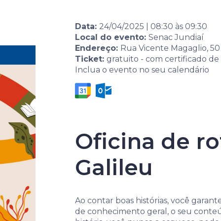
Eventos
Por área
Data:
24/04/2025
|
08:30
às
09:30
Local do evento:
Senac Jundiaí
Endereço:
Rua Vicente Magaglio, 50 
Home
Agenda de eventos
Evento
10ª Sem
Ticket:
gratuito - com certificado de
Inclua o evento no seu calendário
Oficina de r
Galileu
10ª Semana 
Ao contar boas histórias, você gara
de conhecimento geral, o seu conteú