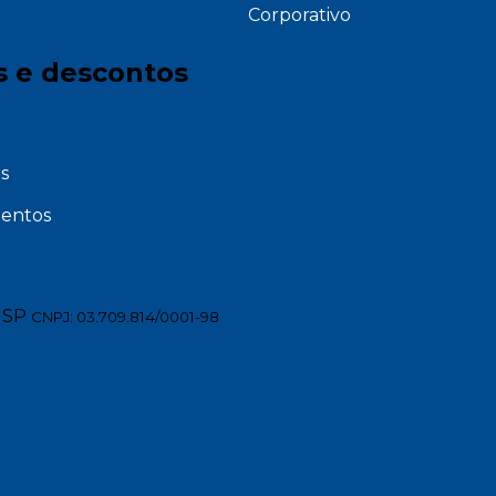
Corporativo
s e descontos
s
entos
 SP
CNPJ: 03.709.814/0001-98