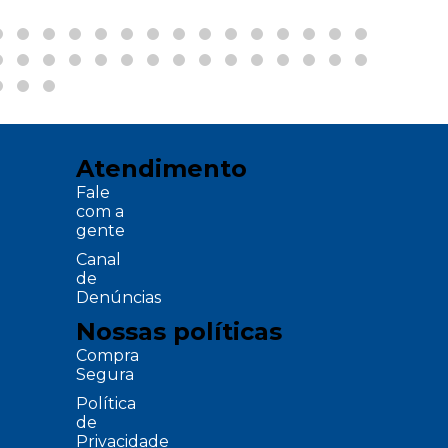
Atendimento
Fale
com a
gente
Canal
de
Denúncias
Nossas políticas
Compra
Segura
Política
de
Privacidade