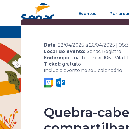
Eventos
Por área
Home
Agenda de eventos
Evento
10ª Sem
Data:
22/04/2025
a
26/04/2025
|
08:
Local do evento:
Senac Registro
Endereço:
Rua Teiti Koki, 105 - Vila 
Ticket:
gratuito
Inclua o evento no seu calendário
10ª Semana 
Quebra-cabeç
compartilhar