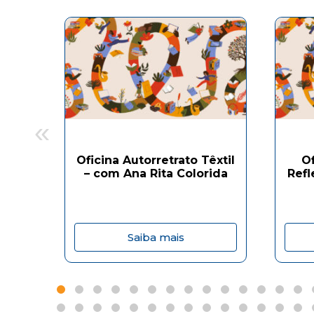
«
Oficina Autorretrato Têxtil
O
– com Ana Rita Colorida
Refl
Saiba mais