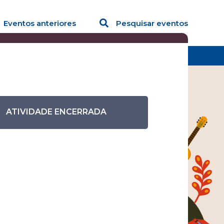
Eventos anteriores
Pesquisar eventos
ruir e compartilhar experiências
ATIVIDADE ENCERRADA
ra