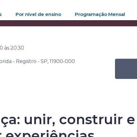
s
Por nível de ensino
Programação Mensal
ana Senac de Leitura
Atividade
Quebra-cabeça: unir, const
30
às
20:30
Florida - Registro - SP, 11900-000
Senac de Leitu
a: unir, construir e
 experiências