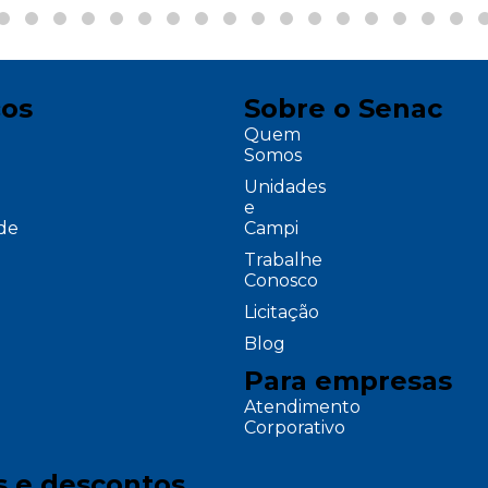
ços
Sobre o Senac
Quem
Somos
Unidades
e
ade
Campi
Trabalhe
Conosco
Licitação
Blog
Para empresas
Atendimento
Corporativo
s e descontos