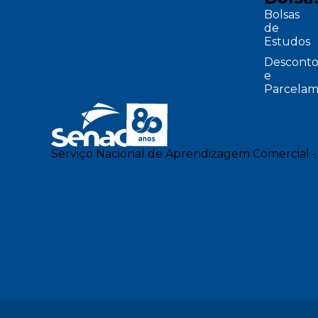
Bolsas
de
Estudos
Desconto
e
Parcelam
Serviço Nacional de Aprendizagem Comercial -