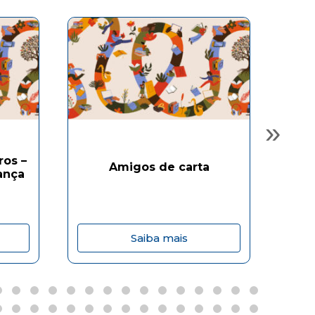
»
ros –
Amigos de carta
ança
Saiba mais