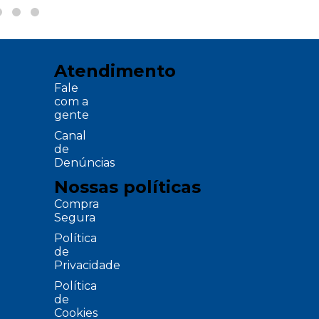
Atendimento
Fale
com a
gente
Canal
de
Denúncias
Nossas políticas
Compra
Segura
Política
de
Privacidade
Política
de
Cookies