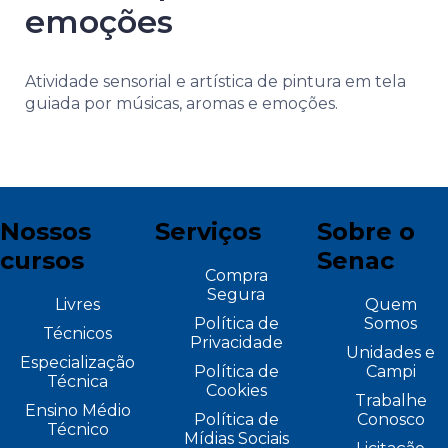
emoções
Atividade sensorial e artística de pintura em tela
guiada por músicas, aromas e emoções.
Nossos
Serviços
Sobre o
cursos
Senac
Compra
Segura
Livres
Quem
Política de
Somos
Técnicos
Privacidade
Unidades e
Especialização
Política de
Campi
Técnica
Cookies
Trabalhe
Ensino Médio
Política de
Conosco
Técnico
Mídias Sociais