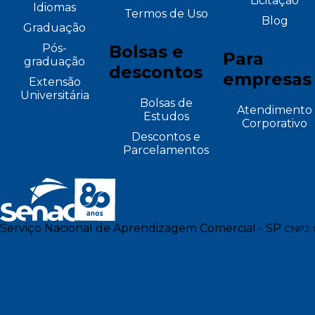
Licitação
Idiomas
Termos de Uso
Blog
Graduação
Pós-
Bolsas e
Para
graduação
descontos
empresas
Extensão
Universitária
Bolsas de
Atendimento
Estudos
Corporativo
Descontos e
Parcelamentos
Serviço Nacional de Aprendizagem Comercial - SP
CNPJ: 