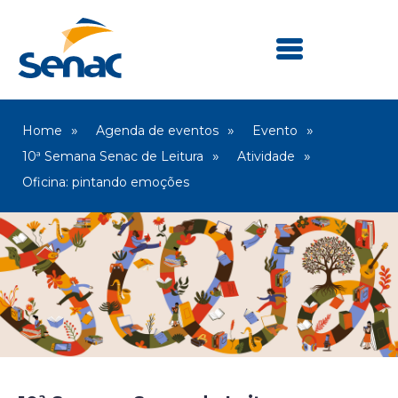
Home
Agenda de eventos
Evento
10ª Semana Senac de Leitura
Atividade
Oficina: pintando emoções