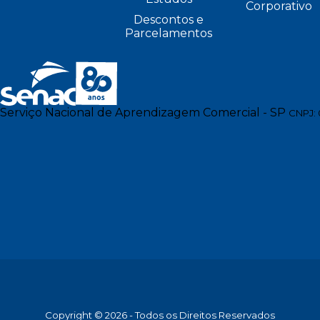
Corporativo
Descontos e
Parcelamentos
Serviço Nacional de Aprendizagem Comercial - SP
CNPJ: 
Copyright © 2026 - Todos os Direitos Reservados