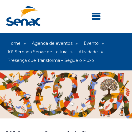
Home
Agenda de eventos
Evento
10ª Semana Senac de Leitura
Atividade
Presença que Transforma – Segue o Fluxo