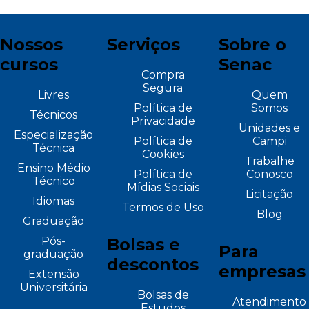
Nossos
Serviços
Sobre o
cursos
Senac
Compra
Segura
Livres
Quem
Política de
Somos
Técnicos
Privacidade
Unidades e
Especialização
Política de
Campi
Técnica
Cookies
Trabalhe
Ensino Médio
Política de
Conosco
Técnico
Mídias Sociais
Licitação
Idiomas
Termos de Uso
Blog
Graduação
Pós-
Bolsas e
Para
graduação
descontos
empresas
Extensão
Universitária
Bolsas de
Atendimento
Estudos