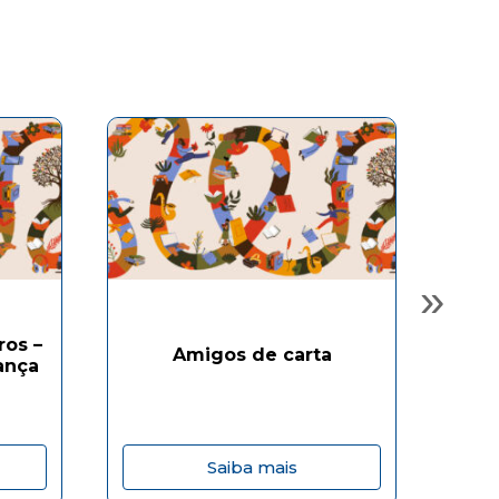
»
ros –
Amigos de carta
ança
Saiba mais