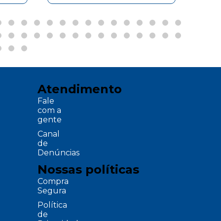
Atendimento
Fale
com a
gente
Canal
de
Denúncias
Nossas políticas
Compra
Segura
Política
de