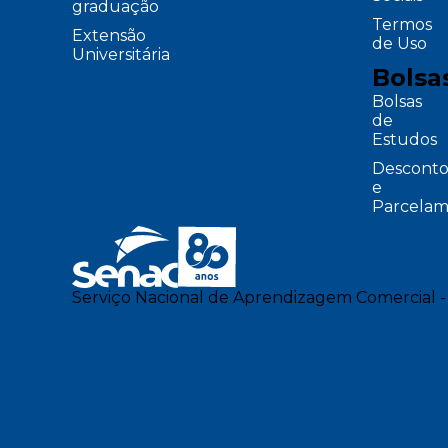
graduação
Termos
Extensão
de Uso
Universitária
Bolsa
Bolsas
de
Estudos
Desconto
e
Parcelam
Serviço Nacional de Aprendizagem Comercial -