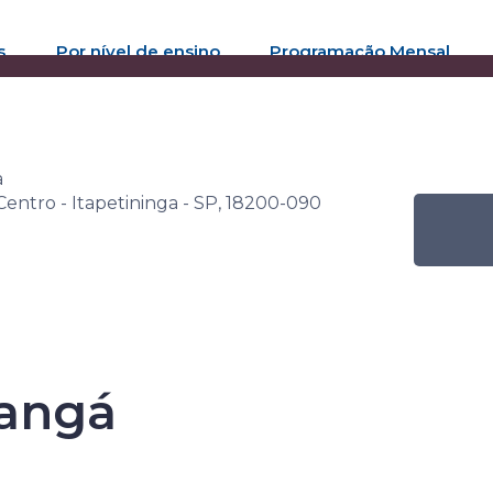
s
Por nível de ensino
Programação Mensal
ana Senac de Leitura
Atividade
Oficina de Mangá
a
entro - Itapetininga - SP, 18200-090
Senac de Leitu
Mangá