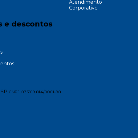
Atendimento
Corporativo
s e descontos
s
entos
 SP
CNPJ: 03.709.814/0001-98