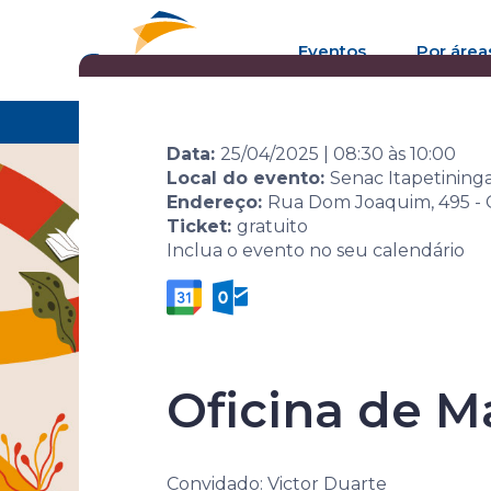
Eventos
Por área
Home
Agenda de eventos
Evento
10ª Sem
Data:
25/04/2025
|
08:30
às
10:00
Local do evento:
Senac Itapetining
Endereço:
Rua Dom Joaquim, 495 - C
Ticket:
gratuito
Inclua o evento no seu calendário
10ª Semana 
Oficina de 
Convidado: Victor Duarte