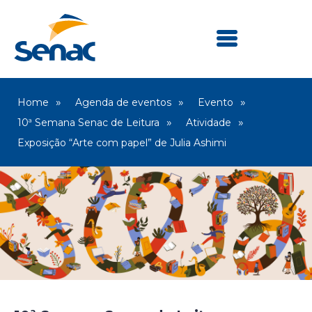
Home
Agenda de eventos
Evento
10ª Semana Senac de Leitura
Atividade
Exposição “Arte com papel” de Julia Ashimi