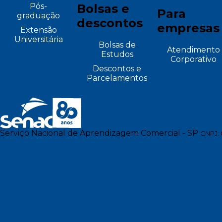
Pós-
Bolsas e
Para
graduação
descontos
empresas
Extensão
Universitária
Bolsas de
Atendimento
Estudos
Corporativo
Descontos e
Parcelamentos
Serviço Nacional de Aprendizagem Comercial - SP
CNPJ: 