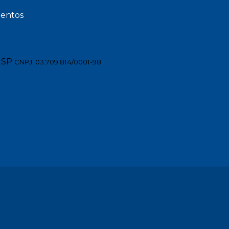
entos
 SP
CNPJ: 03.709.814/0001-98