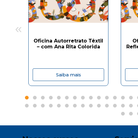
«
Oficina Autorretrato Têxtil
O
– com Ana Rita Colorida
Refl
Saiba mais