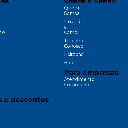
ços
Sobre o Senac
Quem
Somos
Unidades
e
ade
Campi
Trabalhe
Conosco
Licitação
Blog
Para empresas
Atendimento
Corporativo
s e descontos
s