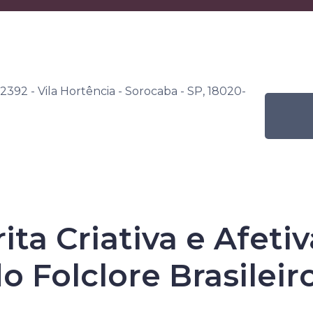
s
Por nível de ensino
Programação Mensal
ana Senac de Leitura
Atividade
Oficina – Escrita Criativa
 2392 - Vila Hortência - Sorocaba - SP, 18020-
rita Criativa e Afet
Senac de Leitu
o Folclore Brasileir