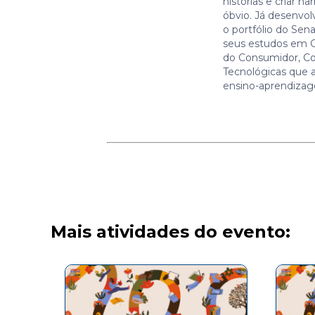
histórias e criar na
óbvio. Já desenvol
o portfólio do Sen
seus estudos em 
do Consumidor, Co
Tecnológicas que
ensino-aprendiza
Mais atividades do evento: