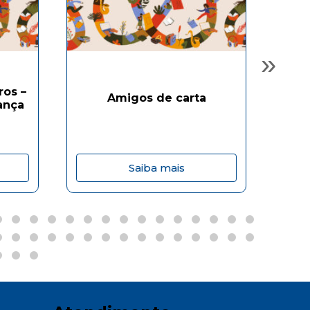
»
ros –
Amigos de carta
ança
Saiba mais