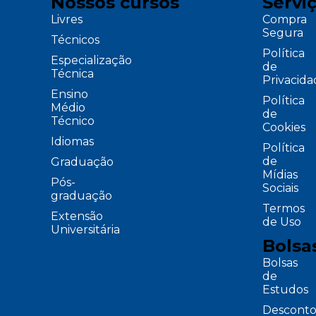
Nossos cursos
Servi
Livres
Compra
Segura
Técnicos
Política
Especialização
de
Técnica
Privacid
Ensino
Política
Médio
de
Técnico
Cookies
Idiomas
Política
de
Graduação
Mídias
Pós-
Sociais
graduação
Termos
Extensão
de Uso
Universitária
Bolsa
Bolsas
de
Estudos
Desconto