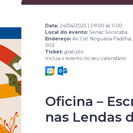
Eventos
Por área
Data:
24/04/2025
|
09:00
às
11:00
Local do evento:
Senac Sorocaba
Home
Agenda de eventos
Evento
10ª Sem
Endereço:
Av. Cel. Nogueira Padilha,
003
Ticket:
gratuito
Inclua o evento no seu calendário
Oficina – Esc
10ª Semana 
nas Lendas d