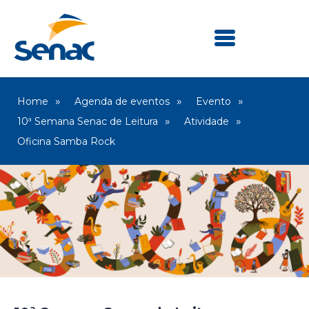
Home
Agenda de eventos
Evento
10ª Semana Senac de Leitura
Atividade
Oficina Samba Rock