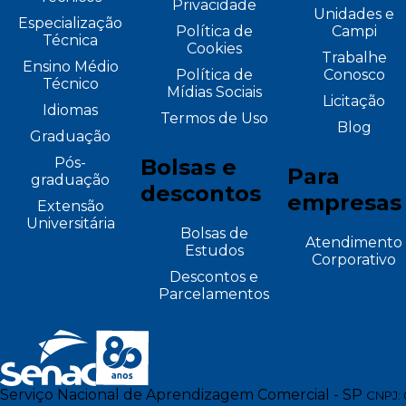
Privacidade
Unidades e
Especialização
Política de
Campi
Técnica
Cookies
Trabalhe
Ensino Médio
Política de
Conosco
Técnico
Mídias Sociais
Licitação
Idiomas
Termos de Uso
Blog
Graduação
Pós-
Bolsas e
Para
graduação
descontos
empresas
Extensão
Universitária
Bolsas de
Atendimento
Estudos
Corporativo
Descontos e
Parcelamentos
Serviço Nacional de Aprendizagem Comercial - SP
CNPJ: 