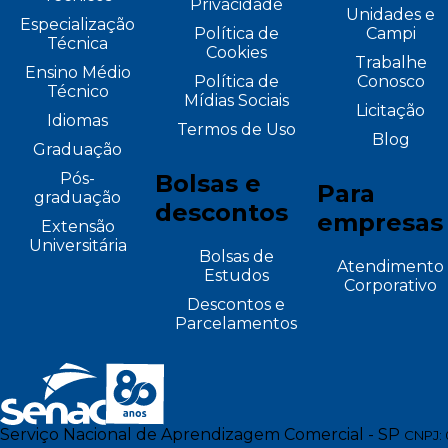
Privacidade
Unidades e
Especialização
Política de
Campi
Técnica
Cookies
Trabalhe
Ensino Médio
Política de
Conosco
Técnico
Mídias Sociais
Licitação
Idiomas
Termos de Uso
Blog
Graduação
Pós-
Bolsas e
Para
graduação
descontos
empresas
Extensão
Universitária
Bolsas de
Atendimento
Estudos
Corporativo
Descontos e
Parcelamentos
Serviço Nacional de Aprendizagem Comercial - SP
CNPJ: 