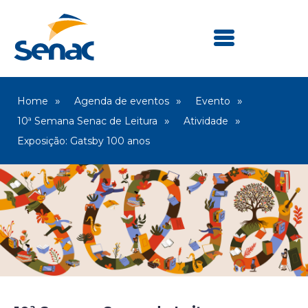
Home
Agenda de eventos
Evento
10ª Semana Senac de Leitura
Atividade
Exposição: Gatsby 100 anos