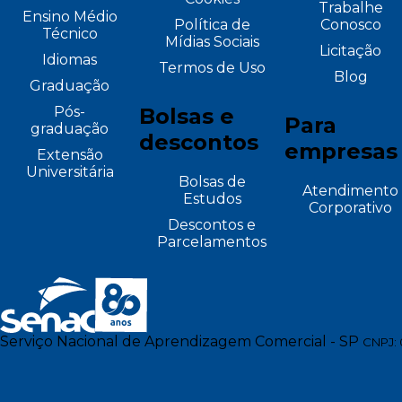
Trabalhe
Ensino Médio
Política de
Conosco
Técnico
Mídias Sociais
Licitação
Idiomas
Termos de Uso
Blog
Graduação
Pós-
Bolsas e
Para
graduação
descontos
empresas
Extensão
Universitária
Bolsas de
Atendimento
Estudos
Corporativo
Descontos e
Parcelamentos
Serviço Nacional de Aprendizagem Comercial - SP
CNPJ: 