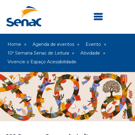
Home
Agenda de eventos
Evento
10ª Semana Senac de Leitura
Atividade
Vivencie o Espaço Acessibilidade.