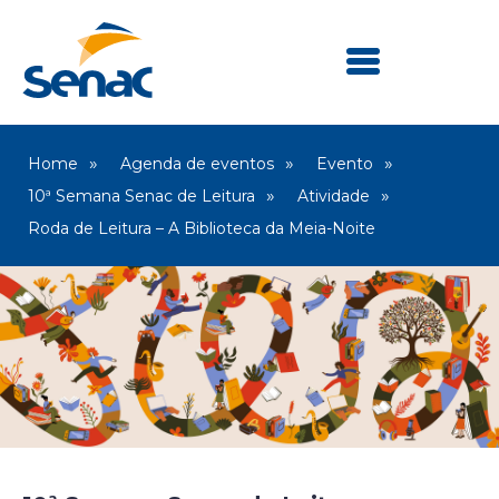
Home
Agenda de eventos
Evento
10ª Semana Senac de Leitura
Atividade
Roda de Leitura – A Biblioteca da Meia-Noite