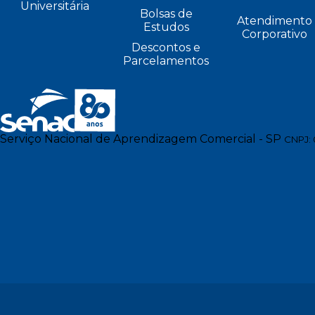
Universitária
Bolsas de
Atendimento
Estudos
Corporativo
Descontos e
Parcelamentos
Serviço Nacional de Aprendizagem Comercial - SP
CNPJ: 