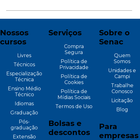
Nossos
Serviços
Sobre o
cursos
Senac
Compra
Segura
Livres
Quem
Política de
Somos
Técnicos
Privacidade
Unidades e
Especialização
Política de
Campi
Técnica
Cookies
Trabalhe
Ensino Médio
Política de
Conosco
Técnico
Mídias Sociais
Licitação
Idiomas
Termos de Uso
Blog
Graduação
Pós-
Bolsas e
Para
graduação
descontos
empresas
Extensão