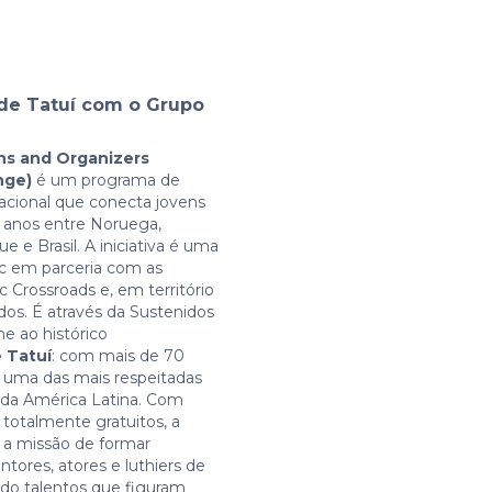
de Tatuí com o Grupo
ns and Organizers
nge)
é um programa de
acional que conecta jovens
5 anos entre Noruega,
 e Brasil. A iniciativa é uma
ec em parceria com as
 Crossroads e, em território
idos. É através da Sustenidos
ne ao histórico
 Tatuí
: com mais de 70
é uma das mais respeitadas
 da América Latina. Com
totalmente gratuitos, a
 a missão de formar
ntores, atores e luthiers de
ndo talentos que figuram