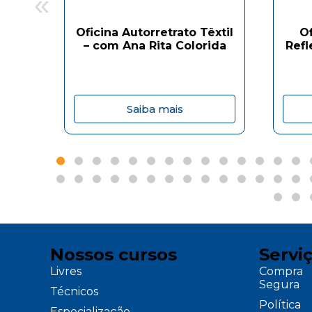
«
Oficina Autorretrato Têxtil
O
– com Ana Rita Colorida
Refl
Saiba mais
Nossos cursos
Servi
Livres
Compra
Segura
Técnicos
Política
Especialização