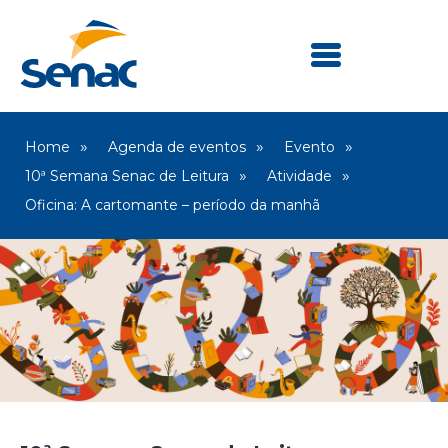
Home
Agenda de eventos
Evento
10ª Semana Senac de Leitura
Atividade
Oficina: A cartomante – período da manhã