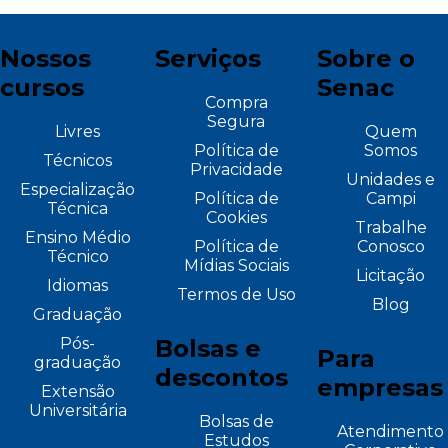
Nossos
Serviços
Sobre o
cursos
Senac
Compra
Segura
Livres
Quem
Política de
Somos
Técnicos
Privacidade
Unidades e
Especialização
Política de
Campi
Técnica
Cookies
Trabalhe
Ensino Médio
Política de
Conosco
Técnico
Mídias Sociais
Licitação
Idiomas
Termos de Uso
Blog
Graduação
Pós-
Bolsas e
Para
graduação
descontos
empresas
Extensão
Universitária
Bolsas de
Atendimento
Estudos