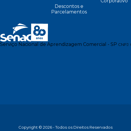
Corporativo
Descontos e
Parcelamentos
Serviço Nacional de Aprendizagem Comercial - SP
CNPJ: 
Copyright © 2026 - Todos os Direitos Reservados