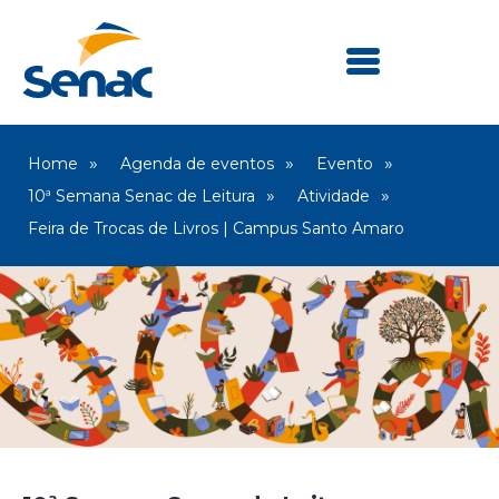
Home
Agenda de eventos
Evento
10ª Semana Senac de Leitura
Atividade
Feira de Trocas de Livros | Campus Santo Amaro