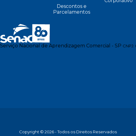
Corporativo
Descontos e
Parcelamentos
Serviço Nacional de Aprendizagem Comercial - SP
CNPJ: 
Copyright © 2026 - Todos os Direitos Reservados