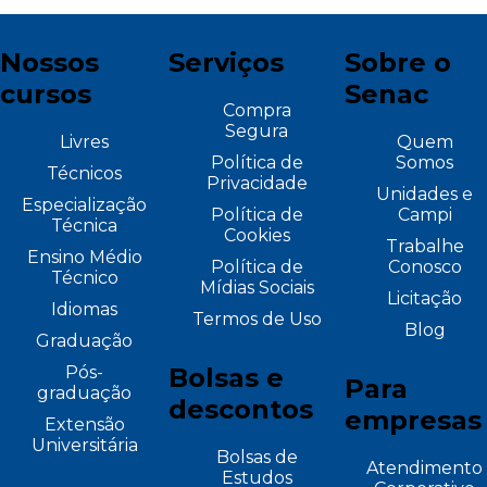
Nossos
Serviços
Sobre o
cursos
Senac
Compra
Segura
Livres
Quem
Política de
Somos
Técnicos
Privacidade
Unidades e
Especialização
Política de
Campi
Técnica
Cookies
Trabalhe
Ensino Médio
Política de
Conosco
Técnico
Mídias Sociais
Licitação
Idiomas
Termos de Uso
Blog
Graduação
Pós-
Bolsas e
Para
graduação
descontos
empresas
Extensão
Universitária
Bolsas de
Atendimento
Estudos