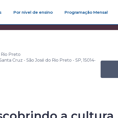
s
Por nível de ensino
Programação Mensal
na Senac de
Atividade
Bibliotur: descobrindo a cultu
da Silva
 Rio Preto
 Santa Cruz - São José do Rio Preto - SP, 15014-
Senac de Leitu
scobrindo a cultura