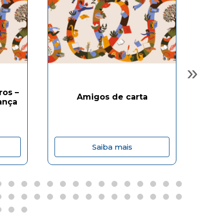
»
ros –
Amigos de carta
ança
Saiba mais