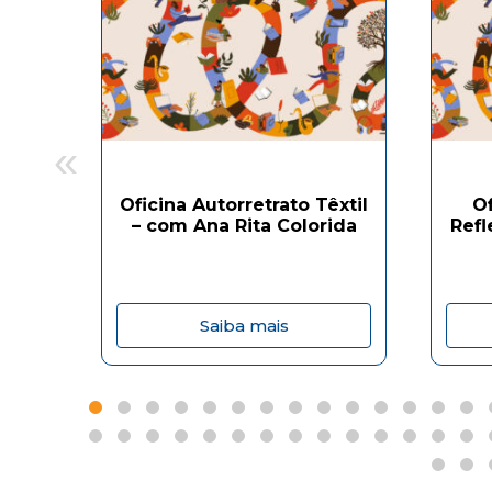
«
Oficina Autorretrato Têxtil
O
– com Ana Rita Colorida
Refl
Saiba mais