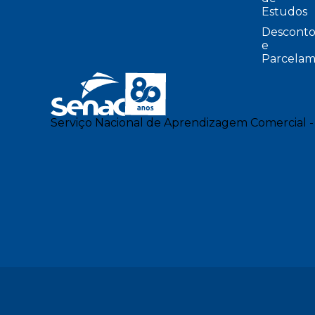
Estudos
Desconto
e
Parcelam
Serviço Nacional de Aprendizagem Comercial -