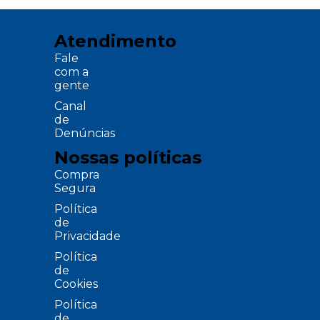
Atendimento
Fale
com a
gente
Canal
de
Denúncias
Nossas políticas
Compra
Segura
Política
de
Privacidade
Política
de
Cookies
Política
de