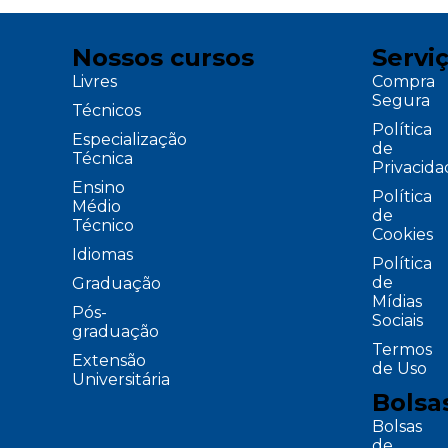
Nossos cursos
Servi
Livres
Compra
Segura
Técnicos
Política
Especialização
de
Técnica
Privacid
Ensino
Política
Médio
de
Técnico
Cookies
Idiomas
Política
de
Graduação
Mídias
Pós-
Sociais
graduação
Termos
Extensão
de Uso
Universitária
Bolsa
Bolsas
de