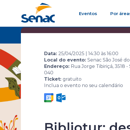
Eventos
Por área
Home
Agenda de
Evento
10ª Sema
eventos
Leitura
Data:
25/04/2025
|
14:30
às
16:00
Local do evento:
Senac São José do
Endereço:
Rua Jorge Tibiriçá, 3518 -
040
Ticket:
gratuito
Inclua o evento no seu calendário
10ª Semana 
Bibliotur: de