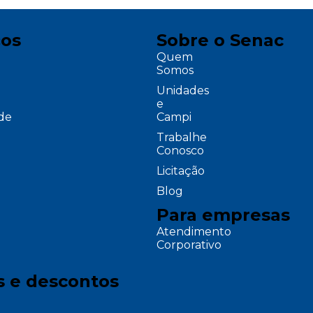
ços
Sobre o Senac
Quem
Somos
Unidades
e
ade
Campi
Trabalhe
Conosco
Licitação
Blog
Para empresas
Atendimento
Corporativo
s e descontos